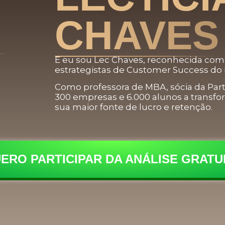
CHAVES
E eu sou Lec Chaves, reconhecida co
estrategistas de Customer Success d
Como professora de MBA, sócia da Part
300 empresas e 6.000 alunos
a transfo
sua maior fonte de lucro e retenção.
ERO PARTICIPAR DA ANÁLISE GRATU