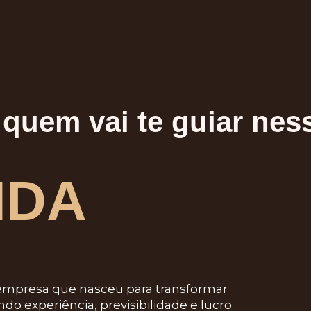
quem vai te guiar ness
NDA
 empresa que nasceu para transformar
endo
experiência, previsibilidade e lucro