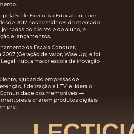
mento.
e
pela
Sede Executiva Education
, com
 desde
2017
nos bastidores do mercado
jornadas do cliente e do aluno, e
ação e lançamentos.
ionamento da Escola Conquer
,
a 2007
(Geração de Valor, Wise Up) e foi
e Legal Hub
, a maior escola de inovação
cliente
, ajudando empresas de
retenção, fidelização e LTV
, e lidera o
Comunidade dos Memoráveis
—
mentores a criarem produtos digitais
sempre.
LECTICI