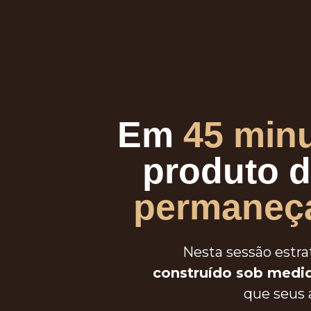
Em
45 minu
produto d
permaneça
Nesta sessão estrat
construído sob medi
que seus 