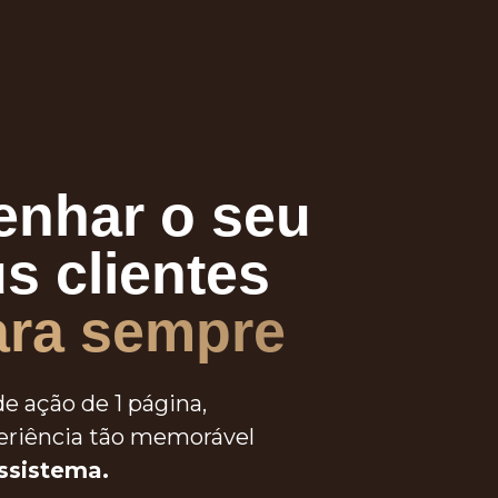
nhar o seu
s clientes
ara sempre
de ação de 1 página,
eriência tão memorável
ssistema.