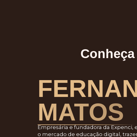
Conheça 
FERNA
MATOS
Empresária e fundadora da
Expenci
,
o mercado de educação digital, traz