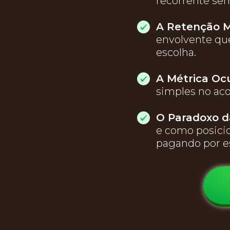
recorrente se
A Retenção 
envolvente que
escolha.
A Métrica Ocu
simples no ac
O Paradoxo d
e como posici
pagando por es