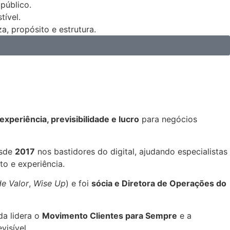
público.
tível.
a, propósito e estrutura.
experiência, previsibilidade e lucro
para negócios
esde
2017
nos bastidores do digital, ajudando especialistas
o e experiência.
e Valor
,
Wise Up
) e foi
sócia e Diretora de Operações do
da lidera o
Movimento Clientes para Sempre
e a
visível.