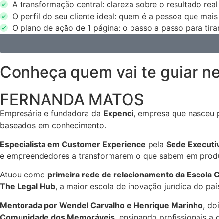
A transformação central:
clareza sobre o resultado real
O perfil do seu cliente ideal:
quem é a pessoa que mais pr
O plano de ação de 1 página:
o passo a passo para tirar
Conheça quem vai te guiar n
FERNANDA MATOS
Empresária e fundadora da
Expenci
, empresa que nasceu 
baseados em conhecimento.
Especialista em Customer Experience
pela
Sede Executi
e empreendedores a transformarem o que sabem em produto
Atuou como
primeira rede de relacionamento da Escola 
The Legal Hub
, a maior escola de inovação jurídica do paí
Mentorada por Wendel Carvalho e Henrique Marinho
, do
Comunidade dos Memoráveis
, ensinando profissionais a 