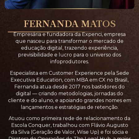
FERNANDA MATOS
Empresária e fundadora da
Expenci
, empresa
que nasceu para transformar o mercado de
educação digital, trazendo
experiência,
previsibilidade e lucro
para o universo dos
infoprodutores.
Especialista em Customer Experience
pela
Sede
Executiva Education
, com
MBA em CX
no Brasil,
Fernanda atua desde
2017
nos bastidores do
digital — criando metodologias, jornadas do
cliente e do aluno, e apoiando grandes nomes em
lançamentos e estratégias de retenção.
Atuou como
primeira rede de relacionamento da
Escola Conquer
, trabalhou com
Flávio Augusto
da Silva
(Geração de Valor, Wise Up) e foi
sócia e
Diretora de Operações do The Legal Hub
, a maior